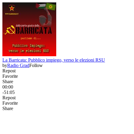
La Barricata: Pubblico impiego, verso le elezioni RSU
by
Radio Grad
Follow
Repost
Favorite
Share
00:00
-51:05
Repost
Favorite
Share