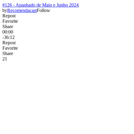
#126 - Apanhado de Maio e Junho 2024
by
Recomendacast
Follow
Repost
Favorite
Share
00:00
-36:12
Repost
Favorite
Share
2
1