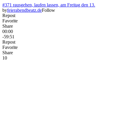
#371 rausgehen, laufen lassen, am Freitag den 13.
by
feierabendbeatz.de
Follow
Repost
Favorite
Share
00:00
-59:51
Repost
Favorite
Share
1
0