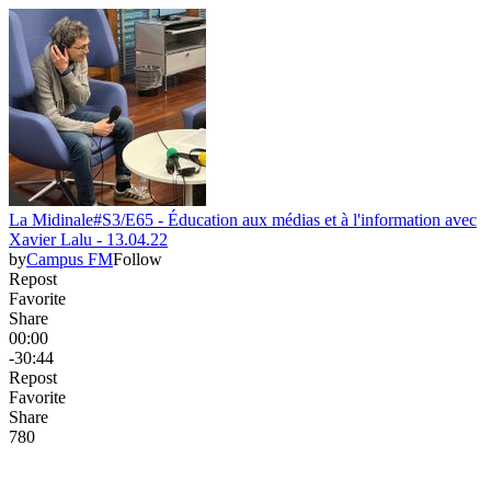
La Midinale#S3/E65 - Éducation aux médias et à l'information avec
Xavier Lalu - 13.04.22
by
Campus FM
Follow
Repost
Favorite
Share
00:00
-30:44
Repost
Favorite
Share
78
0