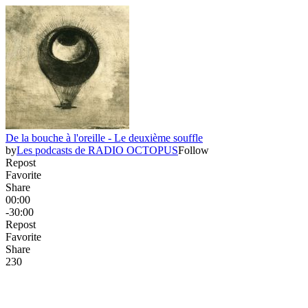
De la bouche à l'oreille - Le deuxième souffle
by
Les podcasts de RADIO OCTOPUS
Follow
Repost
Favorite
Share
00:00
-30:00
Repost
Favorite
Share
23
0