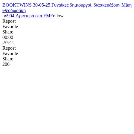
BOOKTWINS 30-05-25 Γυναίκες δημιουργοί, διασκευάζουν Μίκη
Θεοδωράκη
by
904 Αριστερά στα FM
Follow
Repost
Favorite
Share
00:00
-55:12
Repost
Favorite
Share
20
0