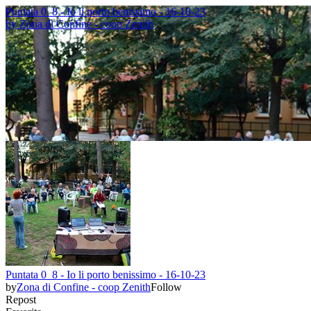
Puntata 0_8 - Io li porto benissimo - 16-10-23
by
Zona di Confine - coop Zenith
Puntata 0_8 - Io li porto benissimo - 16-10-23
by
Zona di Confine - coop Zenith
Follow
Repost