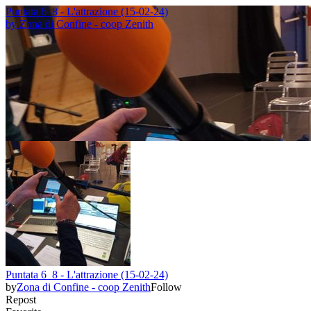
Puntata 6_8 - L'attrazione (15-02-24)
by
Zona di Confine - coop Zenith
Puntata 6_8 - L'attrazione (15-02-24)
by
Zona di Confine - coop Zenith
Follow
Repost